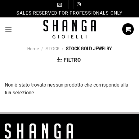
Skip
to
SALES RESERVED FOR PROFESSIONALS ONLY
content
Home
/
STOCK
/
STOCK GOLD JEWELRY
FILTRO
Non è stato trovato nessun prodotto che corrisponde alla
tua selezione.