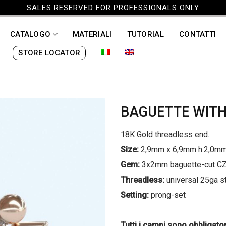
SALES RESERVED FOR PROFESSIONALS ONLY
CATALOGO
MATERIALI
TUTORIAL
CONTATTI
STORE LOCATOR
BAGUETTE WITH
18K Gold threadless end.
Size:
2,9mm x 6,9mm h.2,0m
Gem:
3x2mm baguette-cut C
Threadless:
universal 25ga s
Setting:
prong-set
Tutti i campi sono obbligator