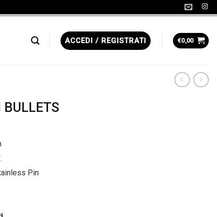
ACCEDI / REGISTRATI
€
0,00
 BULLETS
m
Z
tainless Pin
i