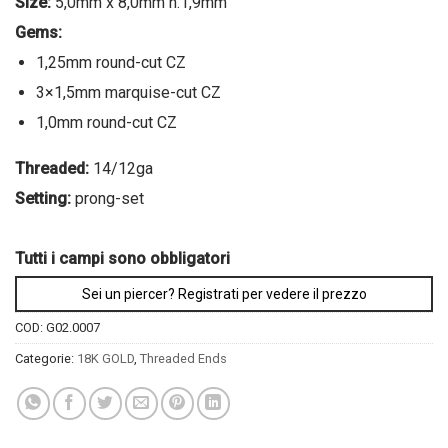
Size:
5,0mm x 8,0mm h.1,9mm
Gems:
1,25mm round-cut CZ
3×1,5mm marquise-cut CZ
1,0mm round-cut CZ
Threaded:
14/12ga
Setting:
prong-set
Tutti i campi sono obbligatori
Sei un piercer? Registrati per vedere il prezzo
COD:
G02.0007
Categorie:
18K GOLD
,
Threaded Ends