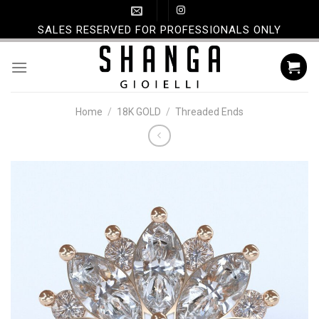
Skip
to
SALES RESERVED FOR PROFESSIONALS ONLY
content
Home
/
18K GOLD
/
Threaded Ends