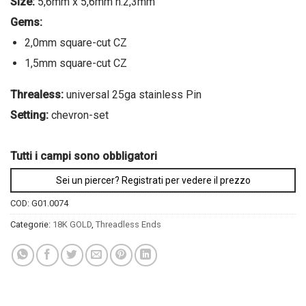
Size:
5,6mm x 5,6mm h.2,3mm
Gems:
2,0mm square-cut CZ
1,5mm square-cut CZ
Threaless:
universal 25ga stainless Pin
Setting:
chevron-set
Tutti i campi sono obbligatori
Sei un piercer? Registrati per vedere il prezzo
COD:
G01.0074
Categorie:
18K GOLD
,
Threadless Ends