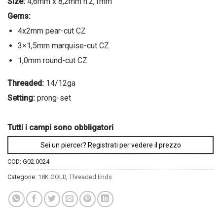
Size:
4,6mm x 8,2mm h.2,1mm
Gems:
4x2mm pear-cut CZ
3×1,5mm marquise-cut CZ
1,0mm round-cut CZ
Threaded:
14/12ga
Setting:
prong-set
Tutti i campi sono obbligatori
Sei un piercer? Registrati per vedere il prezzo
COD:
G02.0024
Categorie:
18K GOLD
,
Threaded Ends