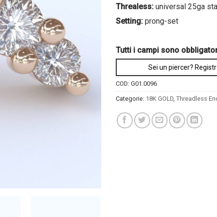
Threaless:
universal 25ga st
Setting:
prong-set
Tutti i campi sono obbligator
Sei un piercer? Registr
COD:
G01.0096
Categorie:
18K GOLD
,
Threadless En