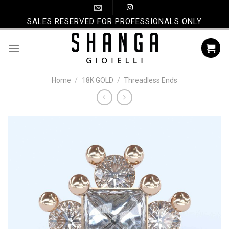
Skip
to
SALES RESERVED FOR PROFESSIONALS ONLY
content
Home
/
18K GOLD
/
Threadless Ends