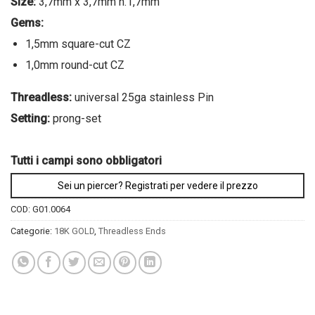
Size:
3,7mm x 3,7mm h.1,7mm
Gems:
1,5mm square-cut CZ
1,0mm round-cut CZ
Threadless:
universal 25ga stainless Pin
Setting:
prong-set
Tutti i campi sono obbligatori
Sei un piercer? Registrati per vedere il prezzo
COD:
G01.0064
Categorie:
18K GOLD
,
Threadless Ends