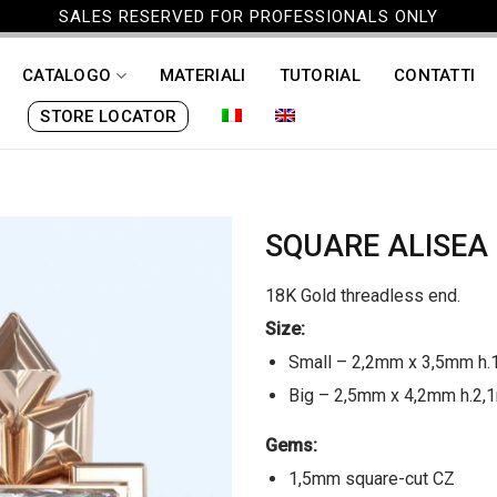
SALES RESERVED FOR PROFESSIONALS ONLY
CATALOGO
MATERIALI
TUTORIAL
CONTATTI
STORE LOCATOR
SQUARE ALISEA 
18K Gold threadless end.
Size:
Small – 2,2mm x 3,5mm h
Big – 2,5mm x 4,2mm h.2
Gems:
1,5mm square-cut CZ