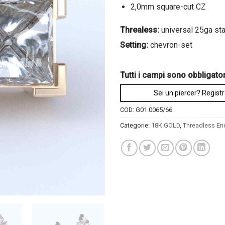
2,0mm square-cut CZ
Threaless:
universal 25ga st
Setting:
chevron-set
Tutti i campi sono obbligator
Sei un piercer? Registr
COD:
G01.0065/66
Categorie:
18K GOLD
,
Threadless En