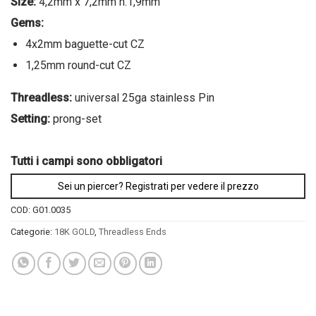
Size:
4,2mm x 7,2mm h.1,9mm
Gems:
4x2mm baguette-cut CZ
1,25mm round-cut CZ
Threadless:
universal 25ga stainless Pin
Setting:
prong-set
Tutti i campi sono obbligatori
Sei un piercer? Registrati per vedere il prezzo
COD:
G01.0035
Categorie:
18K GOLD
,
Threadless Ends