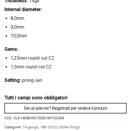
Thickness:
14ga
Internal diameter:
8,0mm
9,0mm
10,0mm
Gems:
1,25mm round-cut CZ
1,5mm round-cut CZ
Setting:
prong-set
Tutti i campi sono obbligatori
Sei un piercer? Registrati per vedere il prezzo
COD:
CLK14(08/09/10)(R/W/Y)G004
Categorie:
14 gauge
,
18K GOLD
,
Clicker Rings