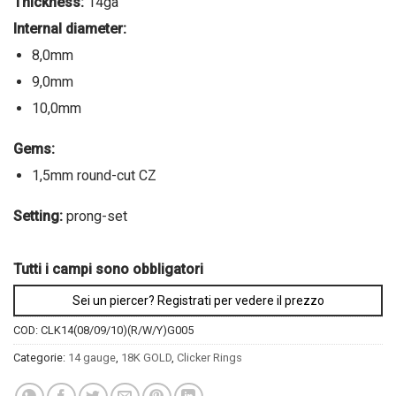
Thickness:
14ga
Internal diameter:
8,0mm
9,0mm
10,0mm
Gems:
1,5mm round-cut CZ
Setting:
prong-set
Tutti i campi sono obbligatori
Sei un piercer? Registrati per vedere il prezzo
COD:
CLK14(08/09/10)(R/W/Y)G005
Categorie:
14 gauge
,
18K GOLD
,
Clicker Rings